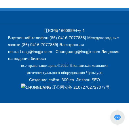
辽ICP备16008994号-1
Внутренний телефон:
(86) 0416-7077888
| Международные
звонки:
(86) 0416-7077889
| Электронная
почта:
Lncg@lncgjx.com
Chunguang@lncgjx.com
Лицензия
на ведение бизнеса
все права защищены©2023 Ляонинская компания
интеллектуального оборудования Чуньгуан
Создание сайта:
300.cn
Jinzhou
SEO
辽公网安备 21072702727077号