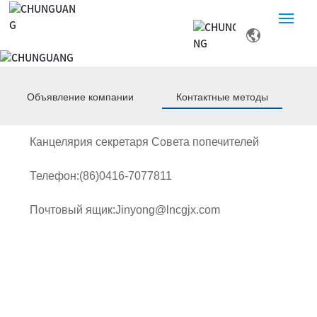
Главная
О нас
Объявление компании
Контактные методы
Продукты и решения
Канцелярия секретаря Совета попечителей
Продажи и услуги
Телефон:
(86)0416-7077811
Центр новостей
Почтовый ящик:
Jinyong@lncgjx.com
Отношения с инвесторами
Связаться с нами